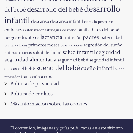
positiva
desarrollo
desarrollo del bebé
del bebé
infantil
descanso
descanso infantil
ejercicio postparto
embarazo
familia
hitos del bebé
esterilizador
estrategias de sueño
lactancia
padres
juegos educativos
nutrición
paternidad
primeros meses
regresión del sueño
primeras horas
pros y contras
salud infantil
seguridad
rutinas diarias
salud del bebé
seguridad alimentaria
seguridad bebé
seguridad infantil
sueño del bebé
sueño infantil
siestas del bebé
sueño
transición a cuna
reparador
Política de privacidad
Política de cookies
Más información sobre las cookies
El contenido, imágenes y guías publicadas en este sitio son