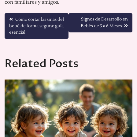
con familiares y amigos.
Navegación
Signos de Desarrollo en
Cómo cortar las uñas del
bebé de forma segura: guía
Bebés de 3 a 6 Meses
de
esencial
entradas
Related Posts