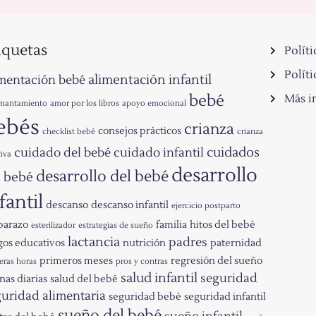
iquetas
Políti
Políti
alimentación infantil
imentación bebé
bebé
Más i
mantamiento
amor por los libros
apoyo emocional
ebés
crianza
consejos prácticos
checklist bebé
crianza
cuidados
cuidado del bebé
cuidado infantil
tiva
desarrollo
desarrollo del bebé
l bebé
fantil
descanso
descanso infantil
ejercicio postparto
arazo
familia
hitos del bebé
esterilizador
estrategias de sueño
lactancia
padres
gos educativos
nutrición
paternidad
primeros meses
regresión del sueño
eras horas
pros y contras
salud infantil
seguridad
nas diarias
salud del bebé
uridad alimentaria
seguridad bebé
seguridad infantil
sueño del bebé