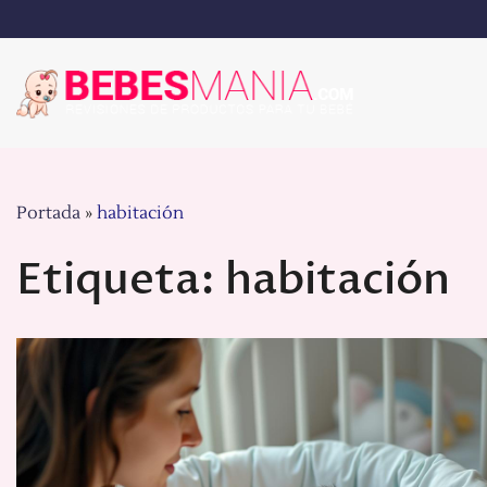
Saltar
al
contenido
BebesMania
Guías prácticas para padres primerizos
Portada
»
habitación
Etiqueta:
habitación